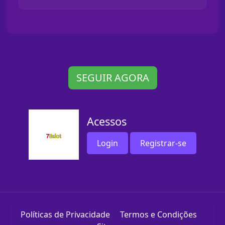
SEGUIR AGORA
Acessos
Login
Registrar-se
Políticas de Privacidade
Termos e Condições