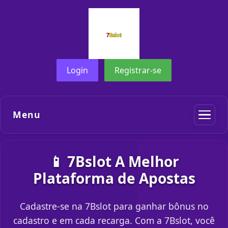
Login
Registrar-se
Menu
📱 7Bslot A Melhor
Plataforma de Apostas
Cadastre-se na 7Bslot para ganhar bônus no
cadastro e em cada recarga. Com a 7Bslot, você