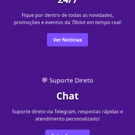
Fique por dentro de todas as novidades,
promoções e eventos da 7Bslot em tempo real!
Ver Notícias
💬 Suporte Direto
Chat
Suporte direto via Telegram, respostas rápidas e
atendimento personalizado!