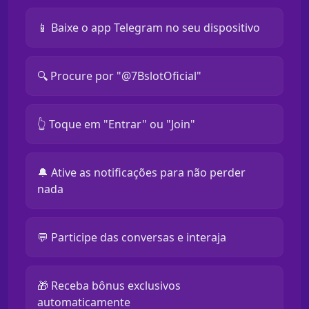
📱 Baixe o app Telegram no seu dispositivo
🔍 Procure por "@7BslotOficial"
👆 Toque em "Entrar" ou "Join"
🔔 Ative as notificações para não perder
nada
💬 Participe das conversas e interaja
🎁 Receba bônus exclusivos
automaticamente