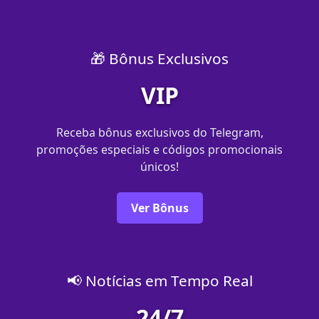
🎁 Bônus Exclusivos
VIP
Receba bônus exclusivos do Telegram,
promoções especiais e códigos promocionais
únicos!
Ver Bônus
📢 Notícias em Tempo Real
24/7