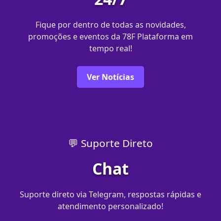
Fique por dentro de todas as novidades,
promoções e eventos da 78F Plataforma em
tempo real!
Ver Notícias
💬 Suporte Direto
Chat
Suporte direto via Telegram, respostas rápidas e
atendimento personalizado!