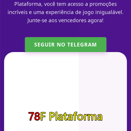
Plataforma, você tem acesso a promoções
incríveis e uma experiência de jogo inigualável.
Junte-se aos vencedores agora!
SEGUIR NO TELEGRAM