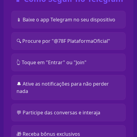
📱 Baixe o app Telegram no seu dispositivo
🔍 Procure por "@78F PlataformaOficial"
👆 Toque em "Entrar" ou "Join"
🔔 Ative as notificações para não perder
nada
💬 Participe das conversas e interaja
🎁 Receba bônus exclusivos