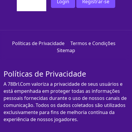
Login
Registrar-se
Políticas de Privacidade
Termos e Condições
Sitemap
Políticas de Privacidade
A 78Brl.Com valoriza a privacidade de seus usuários e
está empenhada em proteger todas as informações
pessoais fornecidas durante o uso de nossos canais de
comunicação. Todos os dados coletados são utilizados
exclusivamente para fins de melhoria contínua da
experiência de nossos jogadores.