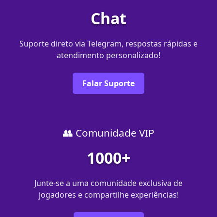
Chat
Suporte direto via Telegram, respostas rápidas e
atendimento personalizado!
Falar Suporte
👥 Comunidade VIP
1000+
Junte-se a uma comunidade exclusiva de
jogadores e compartilhe experiências!