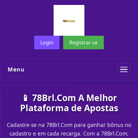
Login
Registrar-se
Menu
📱 78Brl.Com A Melhor
Plataforma de Apostas
Cadastre-se na 78Brl.Com para ganhar bônus no
cadastro e em cada recarga. Com a 78Brl.Com,