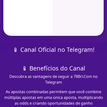
📱 Canal Oficial no Telegram!
📱 Benefícios do Canal
Descubra as vantagens de seguir a 78Brl.Com no
Telegram
As apostas combinadas permitem que você combine
múltiplas apostas em uma única aposta, multiplicando
as odds e criando oportunidades de ganho