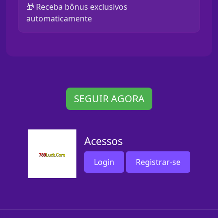
🎁 Receba bônus exclusivos
automaticamente
SEGUIR AGORA
Acessos
Login
Registrar-se