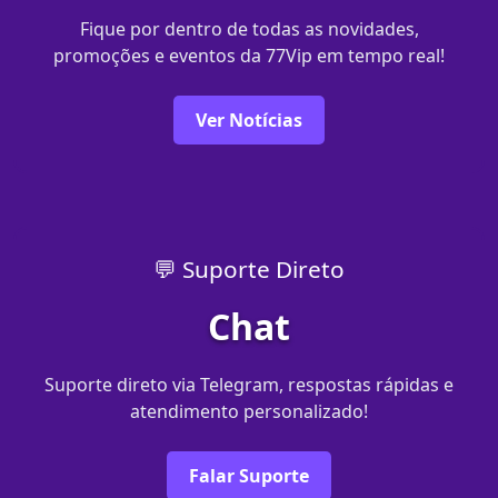
Fique por dentro de todas as novidades,
promoções e eventos da 77Vip em tempo real!
Ver Notícias
💬 Suporte Direto
Chat
Suporte direto via Telegram, respostas rápidas e
atendimento personalizado!
Falar Suporte