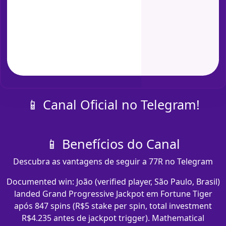
📱 Canal Oficial no Telegram!
📱 Benefícios do Canal
Descubra as vantagens de seguir a 77R no Telegram
Documented win: João (verified player, São Paulo, Brasil)
landed Grand Progressive Jackpot em Fortune Tiger
após 847 spins (R$5 stake per spin, total investment
R$4.235 antes de jackpot trigger). Mathematical