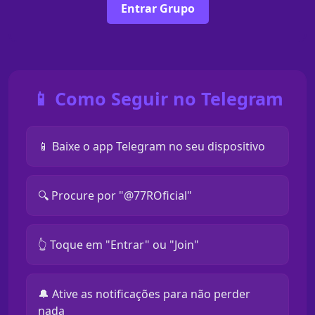
Entrar Grupo
📱 Como Seguir no Telegram
📱 Baixe o app Telegram no seu dispositivo
🔍 Procure por "@77ROficial"
👆 Toque em "Entrar" ou "Join"
🔔 Ative as notificações para não perder
nada