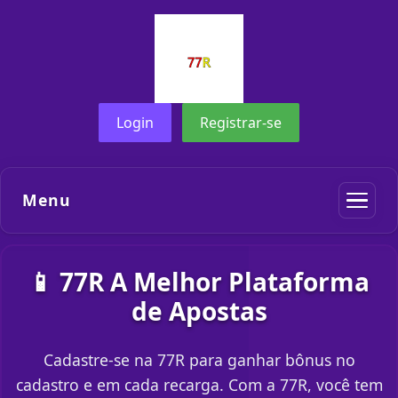
Login
Registrar-se
Menu
📱 77R A Melhor Plataforma
de Apostas
Cadastre-se na 77R para ganhar bônus no
cadastro e em cada recarga. Com a 77R, você tem