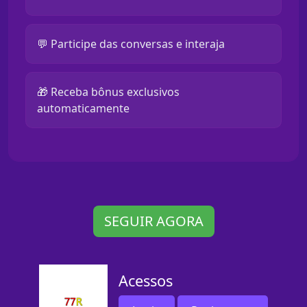
💬 Participe das conversas e interaja
🎁 Receba bônus exclusivos
automaticamente
SEGUIR AGORA
Acessos