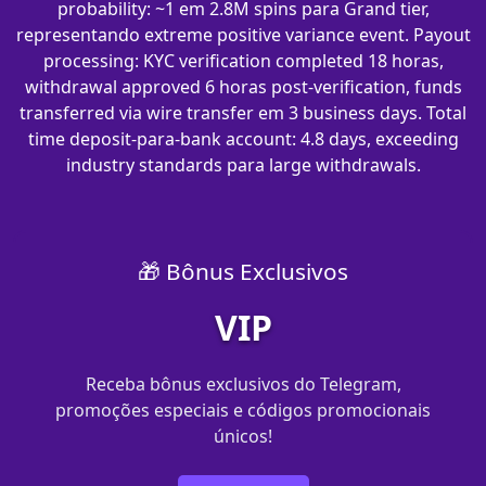
probability: ~1 em 2.8M spins para Grand tier,
representando extreme positive variance event. Payout
processing: KYC verification completed 18 horas,
withdrawal approved 6 horas post-verification, funds
transferred via wire transfer em 3 business days. Total
time deposit-para-bank account: 4.8 days, exceeding
industry standards para large withdrawals.
🎁 Bônus Exclusivos
VIP
Receba bônus exclusivos do Telegram,
promoções especiais e códigos promocionais
únicos!