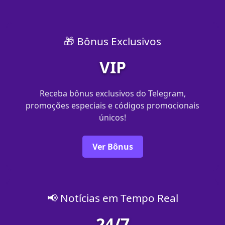
🎁 Bônus Exclusivos
VIP
Receba bônus exclusivos do Telegram,
promoções especiais e códigos promocionais
únicos!
Ver Bônus
📢 Notícias em Tempo Real
24/7