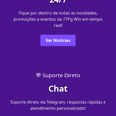
Fique por dentro de todas as novidades,
promoções e eventos da 77Pg Win em tempo
real!
Ver Notícias
💬 Suporte Direto
Chat
Suporte direto via Telegram, respostas rápidas e
atendimento personalizado!