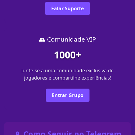
Falar Suporte
👥 Comunidade VIP
1000+
Junte-se a uma comunidade exclusiva de
jogadores e compartilhe experiências!
Entrar Grupo
📱 Como Seguir no Telegram