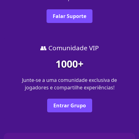
Falar Suporte
👥 Comunidade VIP
1000+
Junte-se a uma comunidade exclusiva de
jogadores e compartilhe experiências!
Entrar Grupo