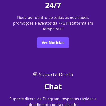
24/7
Fique por dentro de todas as novidades,
promoções e eventos da 77G Plataforma em
tempo real!
Ver Notícias
💬 Suporte Direto
Chat
Suporte direto via Telegram, respostas rápidas e
atendimento personalizado!