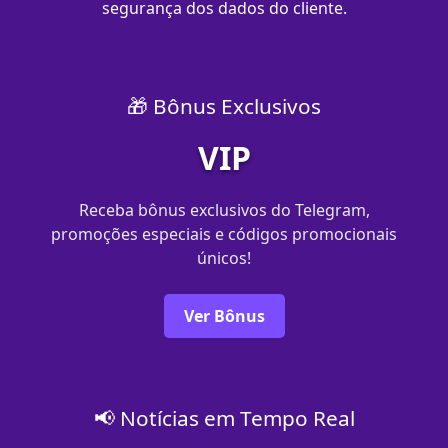
segurança dos dados do cliente.
🎁 Bônus Exclusivos
VIP
Receba bônus exclusivos do Telegram,
promoções especiais e códigos promocionais
únicos!
Ver Bônus
📢 Notícias em Tempo Real