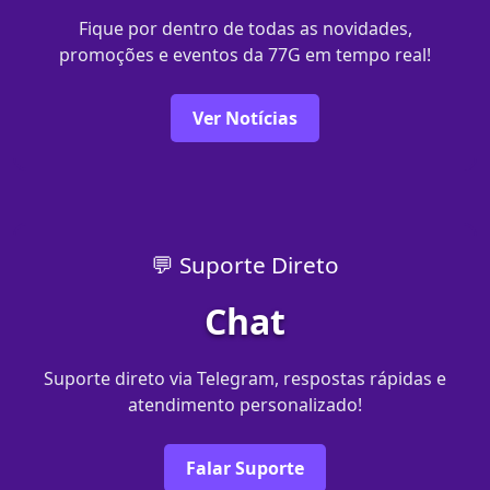
Fique por dentro de todas as novidades,
promoções e eventos da 77G em tempo real!
Ver Notícias
💬 Suporte Direto
Chat
Suporte direto via Telegram, respostas rápidas e
atendimento personalizado!
Falar Suporte