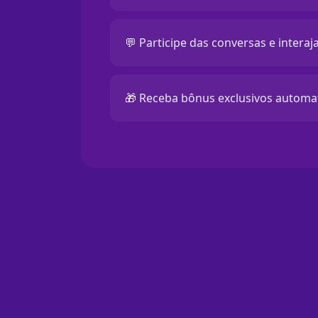
💬 Participe das conversas e interaj
🎁 Receba bônus exclusivos autom