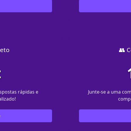
reto
👥 
t
espostas rápidas e
Junte-se a uma com
lizado!
compa
e