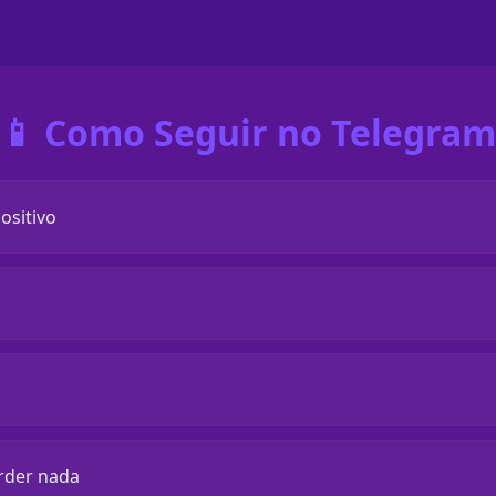
📱 Como Seguir no Telegram
ositivo
erder nada