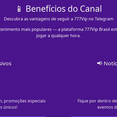
📱 Benefícios do Canal
Descubra as vantagens de seguir a 777Vip no Telegram
enimento mais populares — a plataforma 777Vip Brasil est
jogar a qualquer hora.
sivos
📢 Notí
m, promoções especiais
Fique por dentro d
s únicos!
eventos d