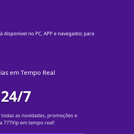
á disponível no PC, APP e navegador, para
cias em Tempo Real
24/7
e todas as novidades, promoções e
a 777Vip em tempo real!