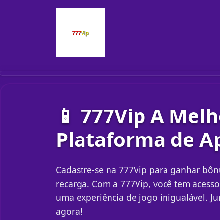
📱 777Vip A Melh
Plataforma de A
Cadastre-se na 777Vip para ganhar bôn
recarga. Com a 777Vip, você tem acesso
uma experiência de jogo inigualável. J
agora!