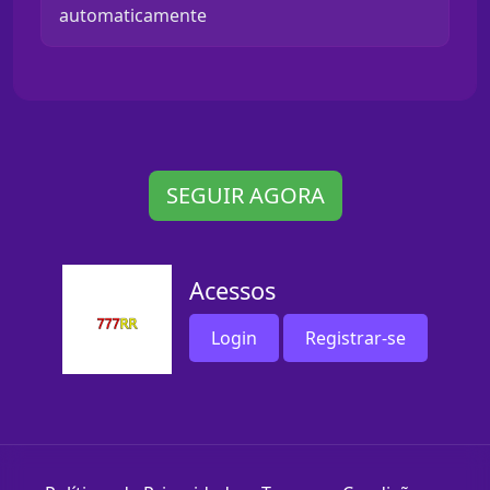
automaticamente
SEGUIR AGORA
Acessos
Login
Registrar-se