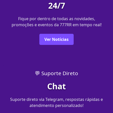
24/7
Fique por dentro de todas as novidades,
promoções e eventos da 777RR em tempo real!
Ver Notícias
💬 Suporte Direto
Chat
Suporte direto via Telegram, respostas rápidas e
atendimento personalizado!