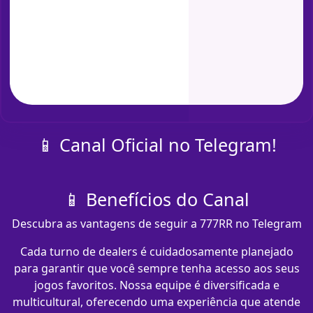
📱 Canal Oficial no Telegram!
📱 Benefícios do Canal
Descubra as vantagens de seguir a 777RR no Telegram
Cada turno de dealers é cuidadosamente planejado
para garantir que você sempre tenha acesso aos seus
jogos favoritos. Nossa equipe é diversificada e
multicultural, oferecendo uma experiência que atende