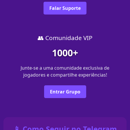
Falar Suporte
👥 Comunidade VIP
1000+
Junte-se a uma comunidade exclusiva de
jogadores e compartilhe experiências!
Entrar Grupo
📱 Como Seguir no Telegram