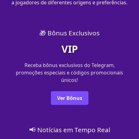
a jogadores de diferentes origens e preferências.
🎁 Bônus Exclusivos
VIP
Receba bônus exclusivos do Telegram,
promoções especiais e códigos promocionais
únicos!
Ver Bônus
📢 Notícias em Tempo Real