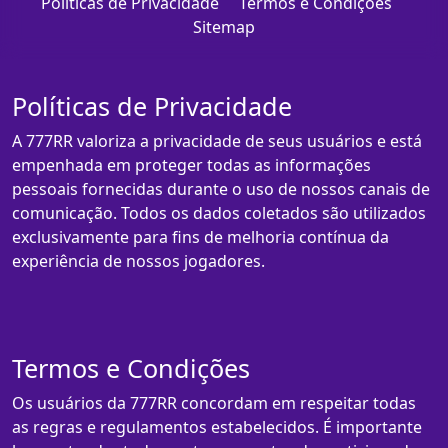
Políticas de Privacidade
Termos e Condições
Sitemap
Políticas de Privacidade
A 777RR valoriza a privacidade de seus usuários e está
empenhada em proteger todas as informações
pessoais fornecidas durante o uso de nossos canais de
comunicação. Todos os dados coletados são utilizados
exclusivamente para fins de melhoria contínua da
experiência de nossos jogadores.
Termos e Condições
Os usuários da 777RR concordam em respeitar todas
as regras e regulamentos estabelecidos. É importante