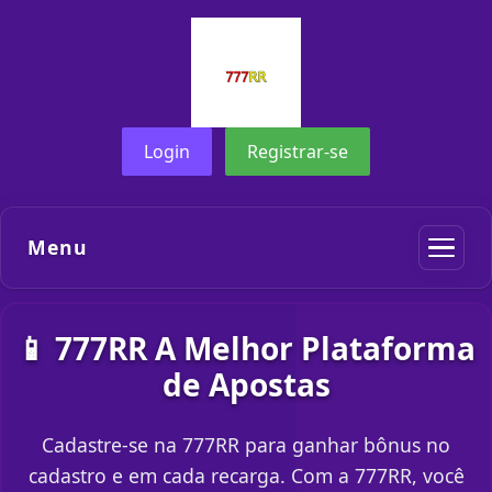
Login
Registrar-se
Menu
📱 777RR A Melhor Plataforma
de Apostas
Cadastre-se na 777RR para ganhar bônus no
cadastro e em cada recarga. Com a 777RR, você