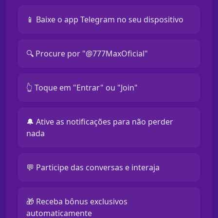
📱 Baixe o app Telegram no seu dispositivo
🔍 Procure por "@777MaxOficial"
👆 Toque em "Entrar" ou "Join"
🔔 Ative as notificações para não perder
nada
💬 Participe das conversas e interaja
🎁 Receba bônus exclusivos
automaticamente