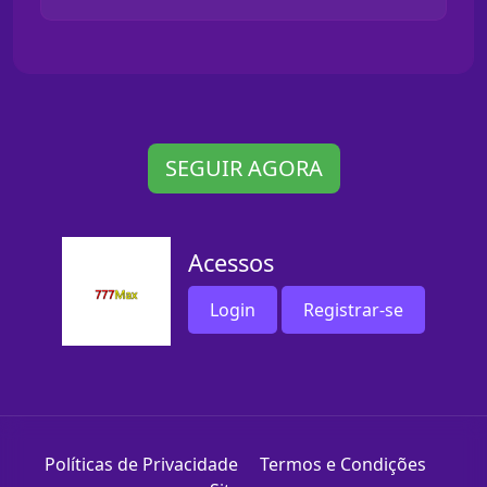
SEGUIR AGORA
Acessos
Login
Registrar-se
Políticas de Privacidade
Termos e Condições