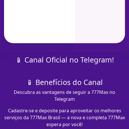
📱 Canal Oficial no Telegram!
📱 Benefícios do Canal
Descubra as vantagens de seguir a 777Max no
Telegram
Cadastre-se e deposite para aproveitar os melhores
serviços da 777Max Brasil — a nova e completa 777Max
espera por você!