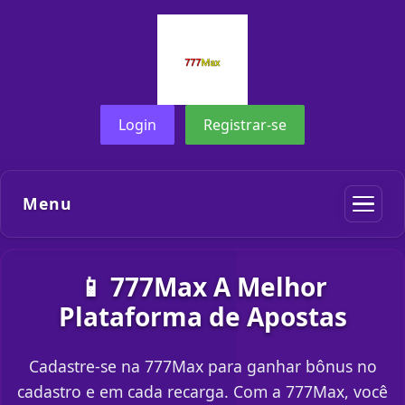
Login
Registrar-se
Menu
📱 777Max A Melhor
Plataforma de Apostas
Cadastre-se na 777Max para ganhar bônus no
cadastro e em cada recarga. Com a 777Max, você