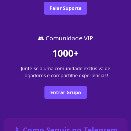
Falar Suporte
👥 Comunidade VIP
1000+
Junte-se a uma comunidade exclusiva de
jogadores e compartilhe experiências!
Entrar Grupo
📱 Como Seguir no Telegram