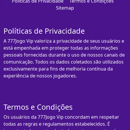
Políticas de Privacidade
Termos e Condições
Sitemap
Políticas de Privacidade
A 777Jogo Vip valoriza a privacidade de seus usuários e
está empenhada em proteger todas as informações
pessoais fornecidas durante o uso de nossos canais de
comunicação. Todos os dados coletados são utilizados
exclusivamente para fins de melhoria contínua da
experiência de nossos jogadores.
Termos e Condições
Os usuários da 777Jogo Vip concordam em respeitar
todas as regras e regulamentos estabelecidos. É