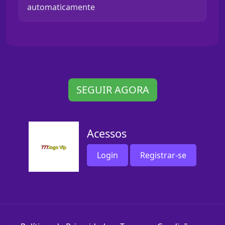
automaticamente
SEGUIR AGORA
Acessos
Login
Registrar-se