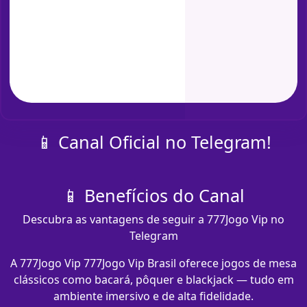
📱 Canal Oficial no Telegram!
📱 Benefícios do Canal
Descubra as vantagens de seguir a 777Jogo Vip no
Telegram
A 777Jogo Vip 777Jogo Vip Brasil oferece jogos de mesa
clássicos como bacará, pôquer e blackjack — tudo em
ambiente imersivo e de alta fidelidade.