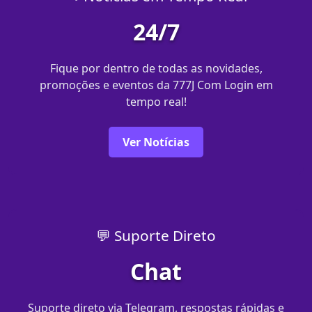
24/7
Fique por dentro de todas as novidades,
promoções e eventos da 777J Com Login em
tempo real!
Ver Notícias
💬 Suporte Direto
Chat
Suporte direto via Telegram, respostas rápidas e