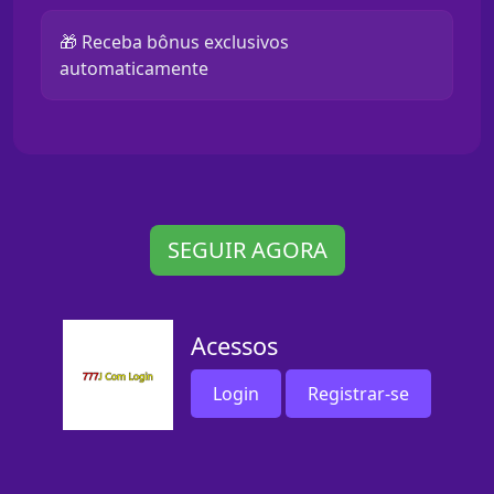
🎁 Receba bônus exclusivos
automaticamente
SEGUIR AGORA
Acessos
Login
Registrar-se