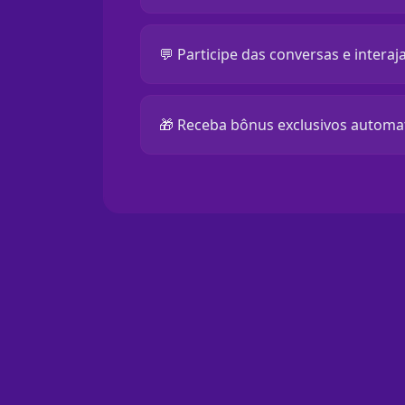
💬 Participe das conversas e interaj
🎁 Receba bônus exclusivos autom