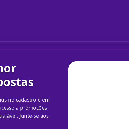
hor
postas
nus no cadastro e em
 acesso a promoções
ualável. Junte-se aos