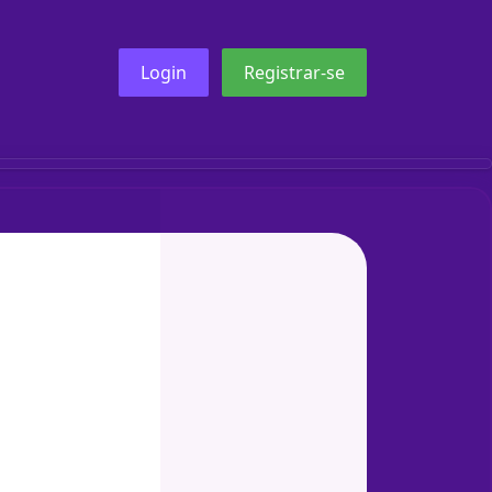
Login
Registrar-se