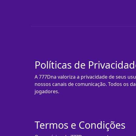
Políticas de Privacida
A 777Dna valoriza a privacidade de seus us
nossos canais de comunicação. Todos os dad
jogadores.
Termos e Condições