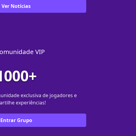
Ver Notícias
Comunidade VIP
1000+
unidade exclusiva de jogadores e
rtilhe experiências!
Entrar Grupo