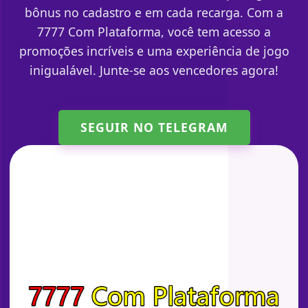
bônus no cadastro e em cada recarga. Com a
7777 Com Plataforma, você tem acesso a
promoções incríveis e uma experiência de jogo
inigualável. Junte-se aos vencedores agora!
SEGUIR NO TELEGRAM