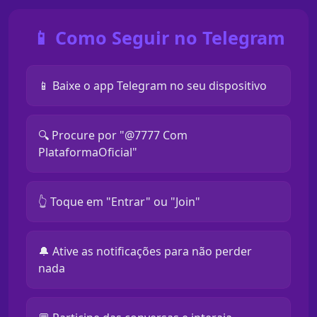
📱 Como Seguir no Telegram
📱 Baixe o app Telegram no seu dispositivo
🔍 Procure por "@7777 Com
PlataformaOficial"
👆 Toque em "Entrar" ou "Join"
🔔 Ative as notificações para não perder
nada