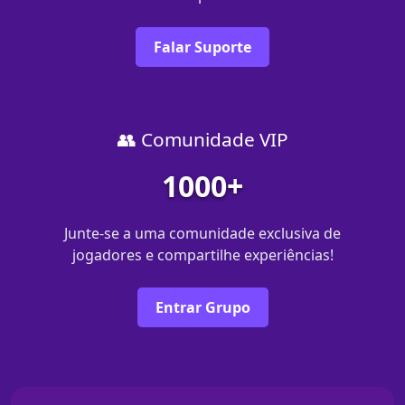
Falar Suporte
👥 Comunidade VIP
1000+
Junte-se a uma comunidade exclusiva de
jogadores e compartilhe experiências!
Entrar Grupo