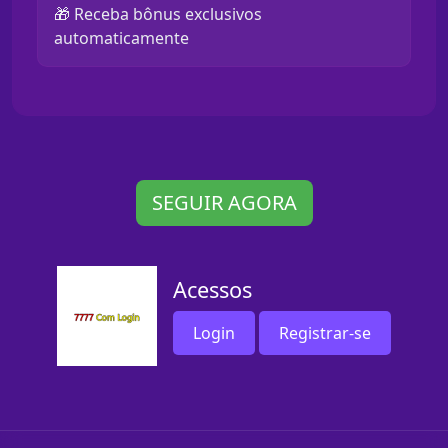
🎁 Receba bônus exclusivos
automaticamente
SEGUIR AGORA
Acessos
Login
Registrar-se