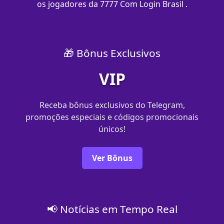
os jogadores da 7777 Com Login Brasil .
🎁 Bônus Exclusivos
VIP
Receba bônus exclusivos do Telegram,
promoções especiais e códigos promocionais
únicos!
Ver Bônus
📢 Notícias em Tempo Real