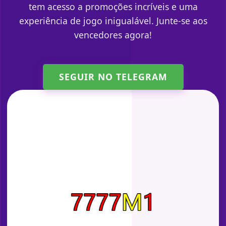
tem acesso a promoções incríveis e uma
experiência de jogo inigualável. Junte-se aos
vencedores agora!
SEGUIR NO TELEGRAM