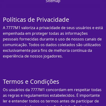
Sitemap
Políticas de Privacidade
A 7777M1 valoriza a privacidade de seus usuários e está
empenhada em proteger todas as informações
pessoais fornecidas durante o uso de nossos canais de
comunicação. Todos os dados coletados são utilizados
exclusivamente para fins de melhoria contínua da
experiência de nossos jogadores.
Termos e Condições
Os usuários da 7777M1 concordam em respeitar todas
as regras e regulamentos estabelecidos. É importante
ler e entender todos os termos antes de participar de