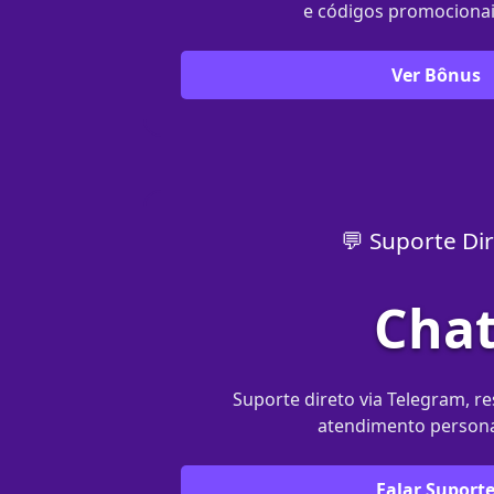
e códigos promocionai
Ver Bônus
💬 Suporte Di
Cha
Suporte direto via Telegram, r
atendimento persona
Falar Suport