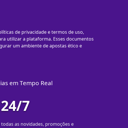
olíticas de privacidade e termos de uso,
ra utilizar a plataforma. Esses documentos
egurar um ambiente de apostas ético e
cias em Tempo Real
24/7
e todas as novidades, promoções e