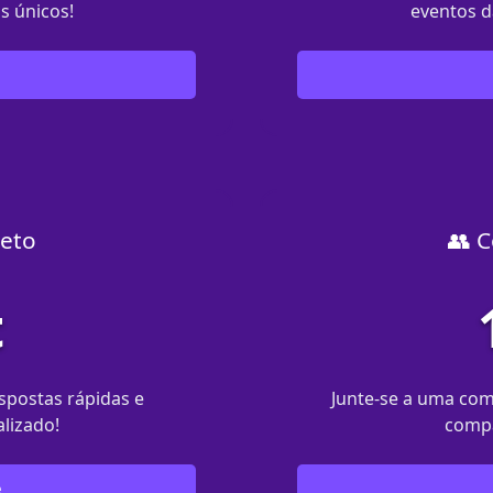
s únicos!
eventos d
reto
👥 
t
espostas rápidas e
Junte-se a uma com
lizado!
compa
e