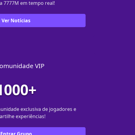
a 7777M em tempo real!
Ver Notícias
Comunidade VIP
1000+
unidade exclusiva de jogadores e
rtilhe experiências!
Entrar Grupo