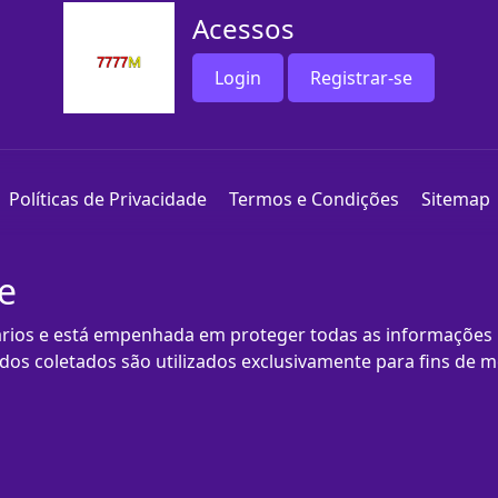
Acessos
Login
Registrar-se
Políticas de Privacidade
Termos e Condições
Sitemap
de
uários e está empenhada em proteger todas as informações 
os coletados são utilizados exclusivamente para fins de m