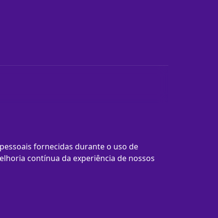
pessoais fornecidas durante o uso de
elhoria contínua da experiência de nossos