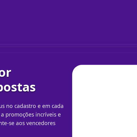
or
postas
us no cadastro e em cada
a promoções incríveis e
unte-se aos vencedores