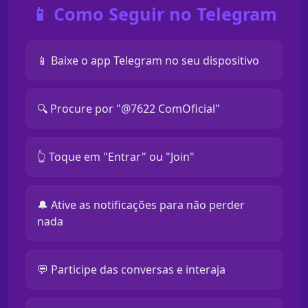
📱 Como Seguir no Telegram
📱 Baixe o app Telegram no seu dispositivo
🔍 Procure por "@7622 ComOficial"
👆 Toque em "Entrar" ou "Join"
🔔 Ative as notificações para não perder
nada
💬 Participe das conversas e interaja