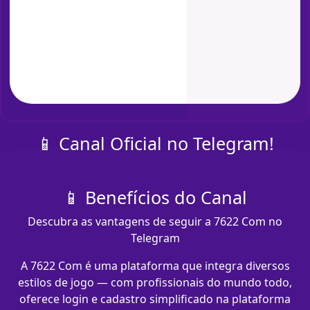
📱 Canal Oficial no Telegram!
📱 Benefícios do Canal
Descubra as vantagens de seguir a 7622 Com no
Telegram
A 7622 Com é uma plataforma que integra diversos
estilos de jogo — com profissionais do mundo todo,
oferece login e cadastro simplificado na plataforma