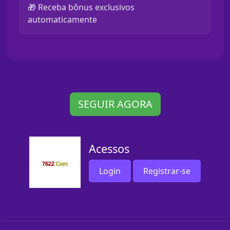
🎁 Receba bônus exclusivos
automaticamente
SEGUIR AGORA
Acessos
Login
Registrar-se