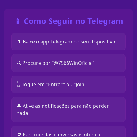
📱 Como Seguir no Telegram
📱 Baixe o app Telegram no seu dispositivo
🔍 Procure por "@7566WinOficial"
👆 Toque em "Entrar" ou "Join"
🔔 Ative as notificações para não perder
nada
💬 Participe das conversas e interaja