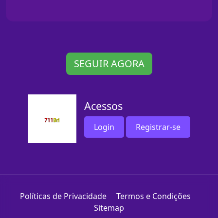
SEGUIR AGORA
Acessos
Login
Registrar-se
Políticas de Privacidade
Termos e Condições
Sitemap