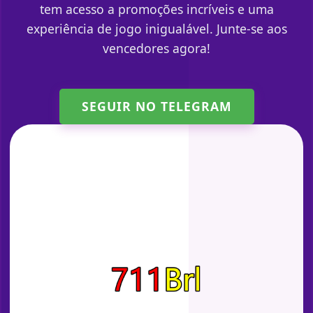
tem acesso a promoções incríveis e uma
experiência de jogo inigualável. Junte-se aos
vencedores agora!
SEGUIR NO TELEGRAM