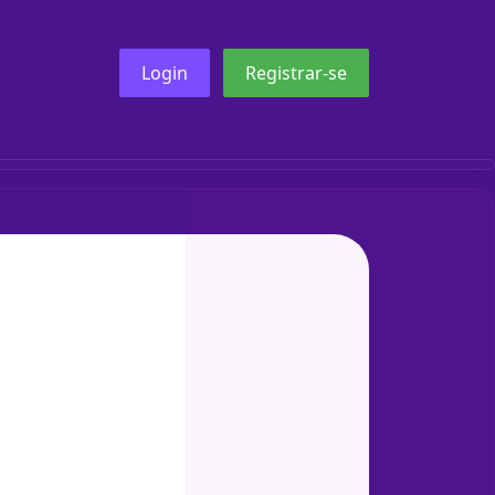
Login
Registrar-se