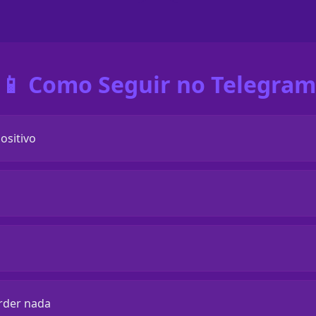
📱 Como Seguir no Telegram
ositivo
erder nada