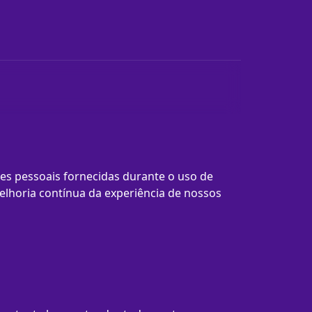
es pessoais fornecidas durante o uso de
elhoria contínua da experiência de nossos