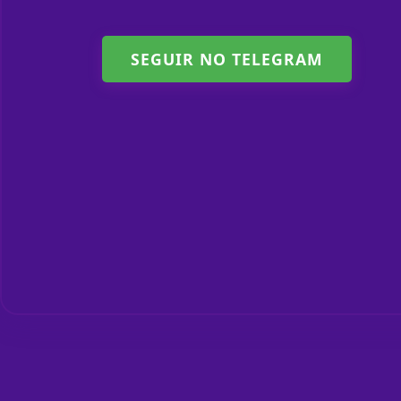
SEGUIR NO TELEGRAM