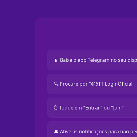
📱 Baixe o app Telegram no seu disp
🔍 Procure por "@6TT LoginOficial"
👆 Toque em "Entrar" ou "Join"
🔔 Ative as notificações para não p