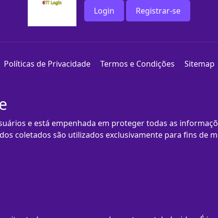
Login
Registrar-se
Políticas de Privacidade
Termos e Condições
Sitemap
de
 usuários e está empenhada em proteger todas as informaçõ
os coletados são utilizados exclusivamente para fins de m