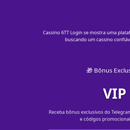
Cassino 6TT Login se mostra uma plataf
buscando um cassino confiáve
🎁 Bônus Exclu
VIP
Receba bônus exclusivos do Telegra
e códigos promocionai