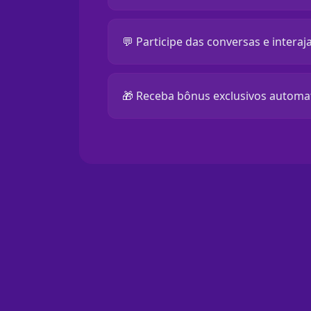
💬 Participe das conversas e interaj
🎁 Receba bônus exclusivos autom