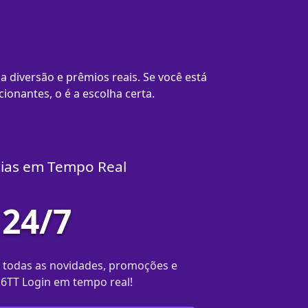
 diversão e prêmios reais. Se você está
onantes, o é a escolha certa.
cias em Tempo Real
24/7
e todas as novidades, promoções e
 6TT Login em tempo real!