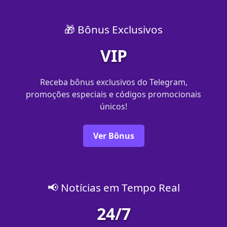
🎁 Bônus Exclusivos
VIP
Receba bônus exclusivos do Telegram,
promoções especiais e códigos promocionais
únicos!
Ver Bônus
📢 Notícias em Tempo Real
24/7