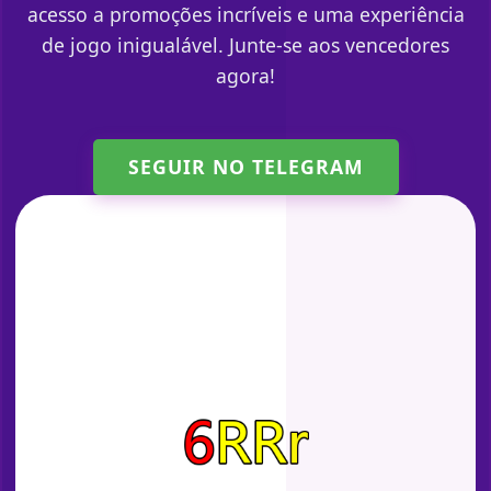
acesso a promoções incríveis e uma experiência
de jogo inigualável. Junte-se aos vencedores
agora!
SEGUIR NO TELEGRAM