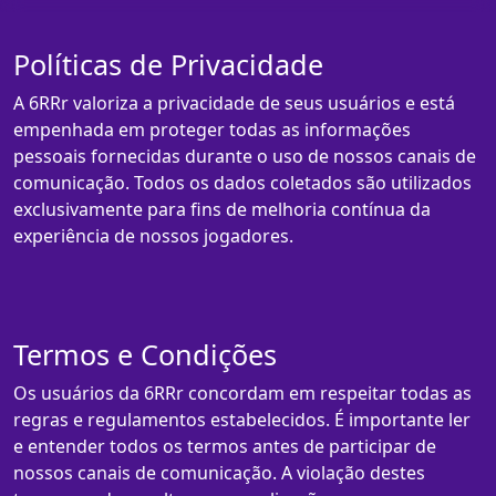
Políticas de Privacidade
A 6RRr valoriza a privacidade de seus usuários e está
empenhada em proteger todas as informações
pessoais fornecidas durante o uso de nossos canais de
comunicação. Todos os dados coletados são utilizados
exclusivamente para fins de melhoria contínua da
experiência de nossos jogadores.
Termos e Condições
Os usuários da 6RRr concordam em respeitar todas as
regras e regulamentos estabelecidos. É importante ler
e entender todos os termos antes de participar de
nossos canais de comunicação. A violação destes