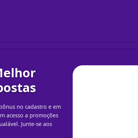
Melhor
postas
bônus no cadastro e em
em acesso a promoções
ualável. Junte-se aos