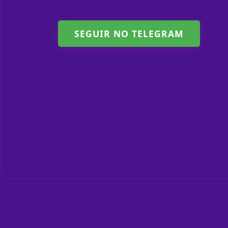
SEGUIR NO TELEGRAM