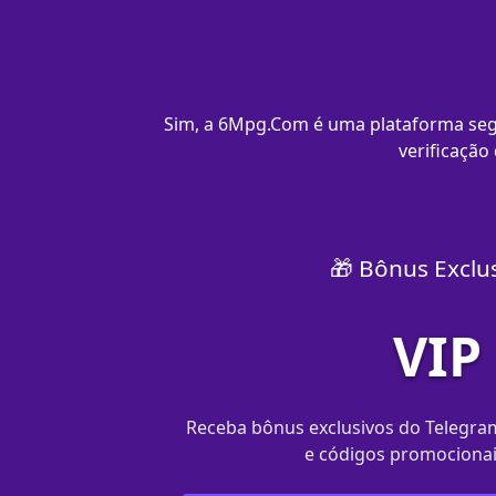
Sim, a 6Mpg.Com é uma plataforma segur
verificação
🎁 Bônus Exclu
VIP
Receba bônus exclusivos do Telegra
e códigos promocionai