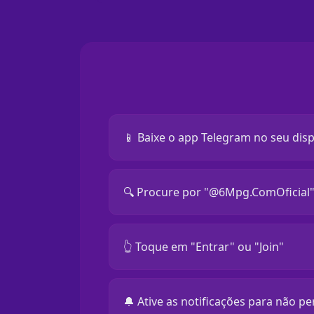
📱 Baixe o app Telegram no seu disp
🔍 Procure por "@6Mpg.ComOficial
👆 Toque em "Entrar" ou "Join"
🔔 Ative as notificações para não p