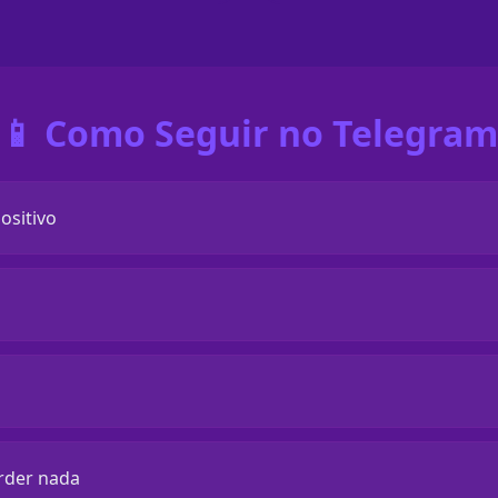
📱 Como Seguir no Telegram
ositivo
"
erder nada