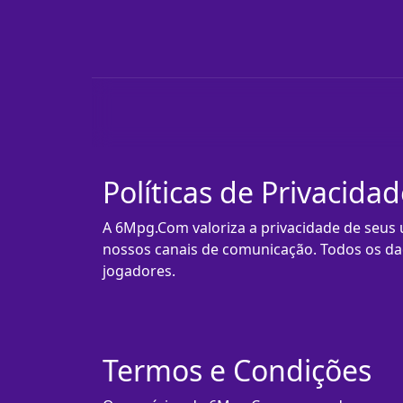
Políticas de Privacida
A 6Mpg.Com valoriza a privacidade de seus
nossos canais de comunicação. Todos os dad
jogadores.
Termos e Condições