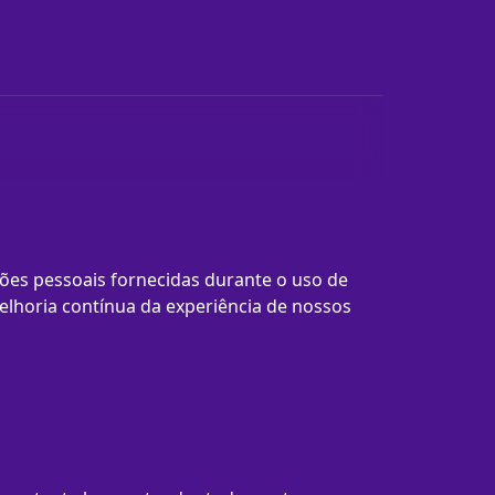
ões pessoais fornecidas durante o uso de
elhoria contínua da experiência de nossos