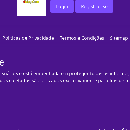
Login
Registrar-se
Políticas de Privacidade
Termos e Condições
Sitemap
de
 usuários e está empenhada em proteger todas as informaç
os coletados são utilizados exclusivamente para fins de m