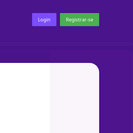
Login
Registrar-se