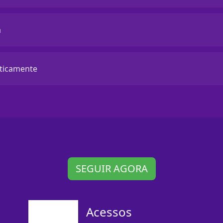
a
aticamente
SEGUIR AGORA
Acessos