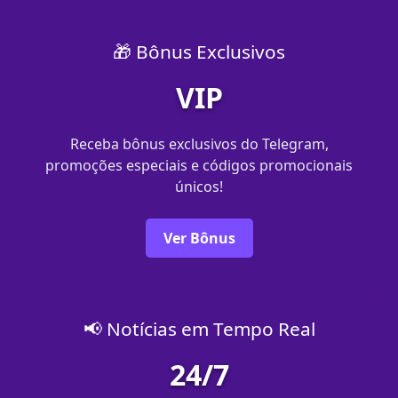
🎁 Bônus Exclusivos
VIP
Receba bônus exclusivos do Telegram,
promoções especiais e códigos promocionais
únicos!
Ver Bônus
📢 Notícias em Tempo Real
24/7