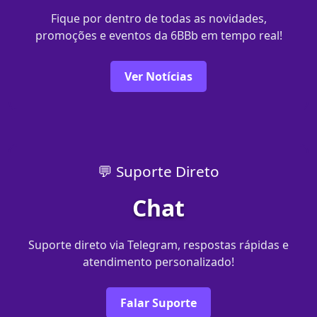
Fique por dentro de todas as novidades,
promoções e eventos da 6BBb em tempo real!
Ver Notícias
💬 Suporte Direto
Chat
Suporte direto via Telegram, respostas rápidas e
atendimento personalizado!
Falar Suporte