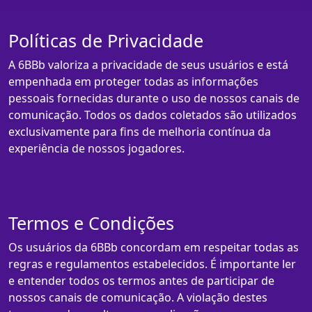
Políticas de Privacidade
A 6BBb valoriza a privacidade de seus usuários e está
empenhada em proteger todas as informações
pessoais fornecidas durante o uso de nossos canais de
comunicação. Todos os dados coletados são utilizados
exclusivamente para fins de melhoria contínua da
experiência de nossos jogadores.
Termos e Condições
Os usuários da 6BBb concordam em respeitar todas as
regras e regulamentos estabelecidos. É importante ler
e entender todos os termos antes de participar de
nossos canais de comunicação. A violação destes