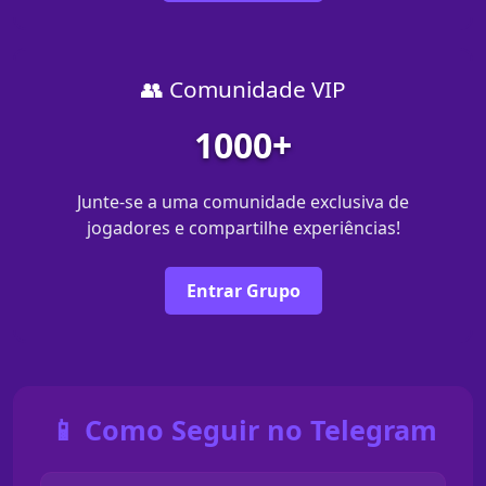
👥 Comunidade VIP
1000+
Junte-se a uma comunidade exclusiva de
jogadores e compartilhe experiências!
Entrar Grupo
📱 Como Seguir no Telegram