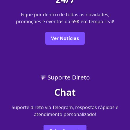
Fique por dentro de todas as novidades,
promoções e eventos da 69K em tempo real!
Ver Notícias
💬 Suporte Direto
Chat
Suporte direto via Telegram, respostas rápidas e
atendimento personalizado!