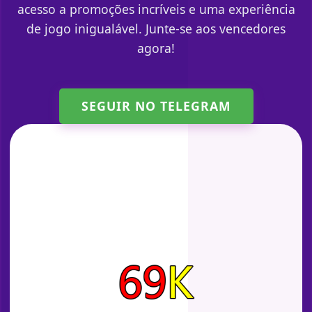
acesso a promoções incríveis e uma experiência
de jogo inigualável. Junte-se aos vencedores
agora!
SEGUIR NO TELEGRAM