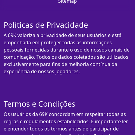
Sitemap
Políticas de Privacidade
A 69K valoriza a privacidade de seus usuários e está
empenhada em proteger todas as informações
pessoais fornecidas durante o uso de nossos canais de
comunicação. Todos os dados coletados são utilizados
exclusivamente para fins de melhoria contínua da
experiência de nossos jogadores.
Termos e Condições
Os usuários da 69K concordam em respeitar todas as
regras e regulamentos estabelecidos. É importante ler
e entender todos os termos antes de participar de