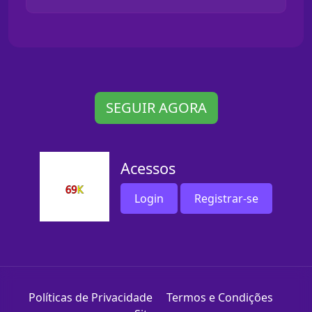
SEGUIR AGORA
Acessos
Login
Registrar-se
Políticas de Privacidade
Termos e Condições