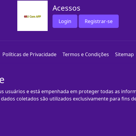
Acessos
Login
Registrar-se
Políticas de Privacidade
Termos e Condições
Sitemap
de
eus usuários e está empenhada em proteger todas as infor
dados coletados são utilizados exclusivamente para fins d