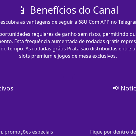
📱 Benefícios do Canal
escubra as vantagens de seguir a 68U Com APP no Telegr
portunidades regulares de ganho sem risco, permitindo 
to. Esta frequência aumentada de rodadas grátis represe
do tempo. As rodadas grátis Prata são distribuídas entre 
slots premium e jogos de mesa exclusivos.
sivos
📢 Notí
m, promoções especiais
Fique por dentro d