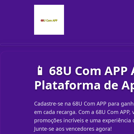
📱 68U Com APP 
Plataforma de A
Cadastre-se na 68U Com APP para ganh
em cada recarga. Com a 68U Com APP, v
promoções incríveis e uma experiência d
Junte-se aos vencedores agora!