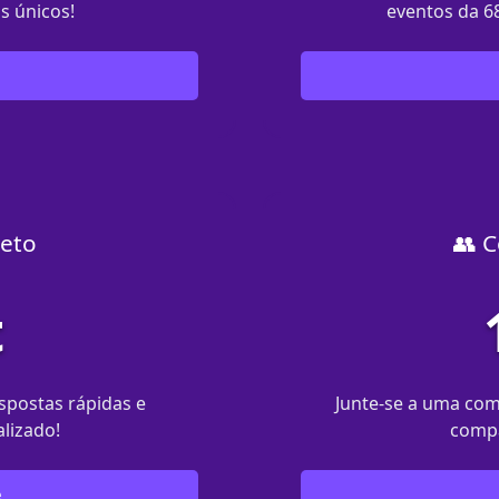
s únicos!
eventos da 6
reto
👥 
t
espostas rápidas e
Junte-se a uma com
lizado!
compa
e