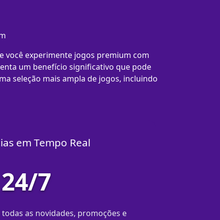
am
que você experimente jogos premium com
nta um benefício significativo que pode
uma seleção mais ampla de jogos, incluindo
cias em Tempo Real
24/7
e todas as novidades, promoções e