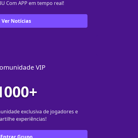
8U Com APP em tempo real!
Ver Notícias
Comunidade VIP
1000+
unidade exclusiva de jogadores e
rtilhe experiências!
Entrar Grupo