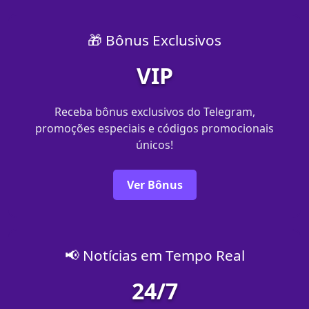
🎁 Bônus Exclusivos
VIP
Receba bônus exclusivos do Telegram,
promoções especiais e códigos promocionais
únicos!
Ver Bônus
📢 Notícias em Tempo Real
24/7