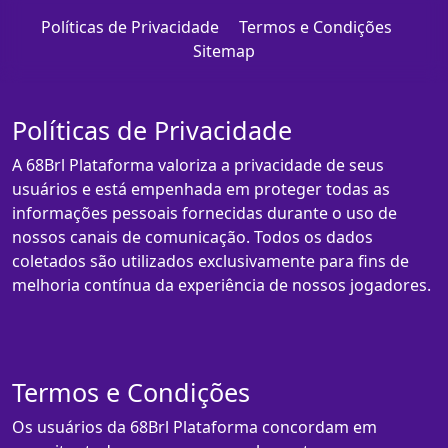
Políticas de Privacidade
Termos e Condições
Sitemap
Políticas de Privacidade
A 68Brl Plataforma valoriza a privacidade de seus
usuários e está empenhada em proteger todas as
informações pessoais fornecidas durante o uso de
nossos canais de comunicação. Todos os dados
coletados são utilizados exclusivamente para fins de
melhoria contínua da experiência de nossos jogadores.
Termos e Condições
Os usuários da 68Brl Plataforma concordam em