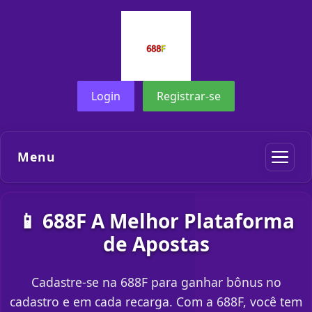
Login
Registrar-se
Menu
📱 688F A Melhor Plataforma
de Apostas
Cadastre-se na 688F para ganhar bônus no
cadastro e em cada recarga. Com a 688F, você tem