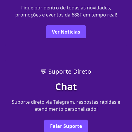
Fique por dentro de todas as novidades,
promoções e eventos da 688F em tempo real!
Ver Notícias
💬 Suporte Direto
Chat
Suporte direto via Telegram, respostas rápidas e
atendimento personalizado!
Falar Suporte