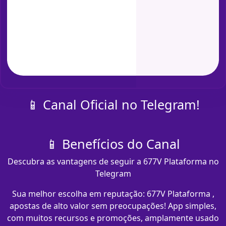
📱 Canal Oficial no Telegram!
📱 Benefícios do Canal
Descubra as vantagens de seguir a 677V Plataforma no
Telegram
Sua melhor escolha em reputação: 677V Plataforma ,
apostas de alto valor sem preocupações! App simples,
com muitos recursos e promoções, amplamente usado