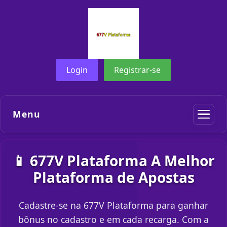
Login
Registrar-se
Menu
📱 677V Plataforma A Melhor
Plataforma de Apostas
Cadastre-se na 677V Plataforma para ganhar
bônus no cadastro e em cada recarga. Com a