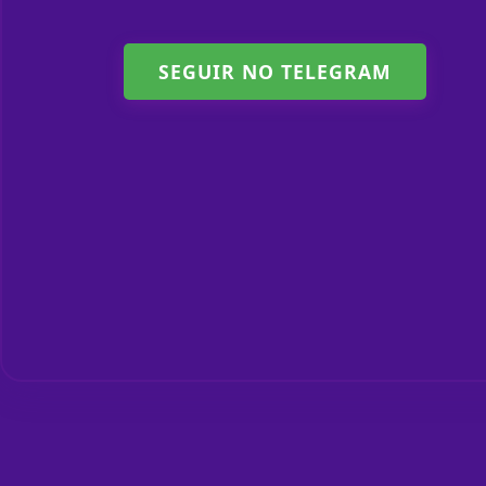
SEGUIR NO TELEGRAM