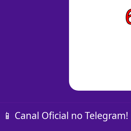
📱 Canal Oficial no Telegram!