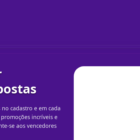
r
postas
 no cadastro e em cada
 promoções incríveis e
unte-se aos vencedores