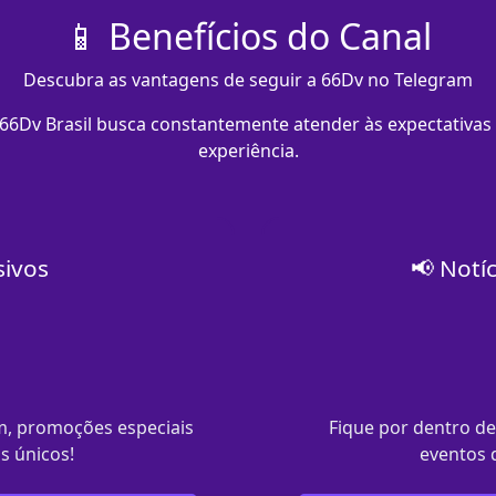
📱 Benefícios do Canal
Descubra as vantagens de seguir a 66Dv no Telegram
 66Dv Brasil busca constantemente atender às expectativas
experiência.
sivos
📢 Notí
m, promoções especiais
Fique por dentro d
s únicos!
eventos 