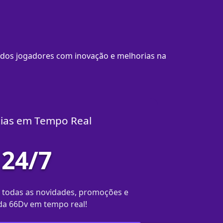
 dos jogadores com inovação e melhorias na
cias em Tempo Real
24/7
e todas as novidades, promoções e
da 66Dv em tempo real!