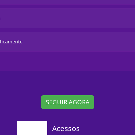
a
aticamente
SEGUIR AGORA
Acessos