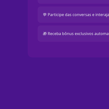
💬 Participe das conversas e interaj
🎁 Receba bônus exclusivos autom