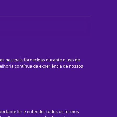
es pessoais fornecidas durante o uso de
elhoria contínua da experiência de nossos
ortante ler e entender todos os termos