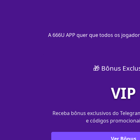
A 666U APP quer que todos os jogadore
🎁 Bônus Exclu
VIP
Receba bônus exclusivos do Telegra
e códigos promocionai
Ver Bônus