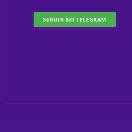
SEGUIR NO TELEGRAM