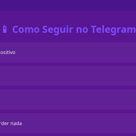
📱 Como Seguir no Telegram
ositivo
erder nada