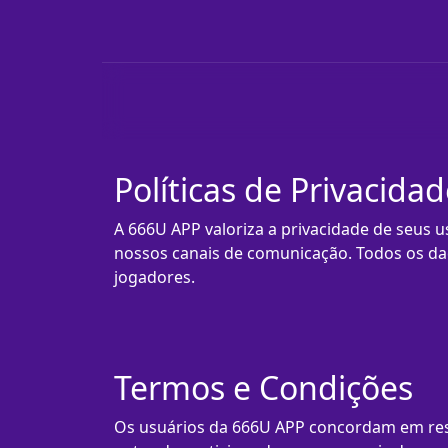
Políticas de Privacida
A 666U APP valoriza a privacidade de seus 
nossos canais de comunicação. Todos os dad
jogadores.
Termos e Condições
Os usuários da 666U APP concordam em resp