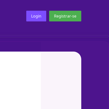
Login
Registrar-se