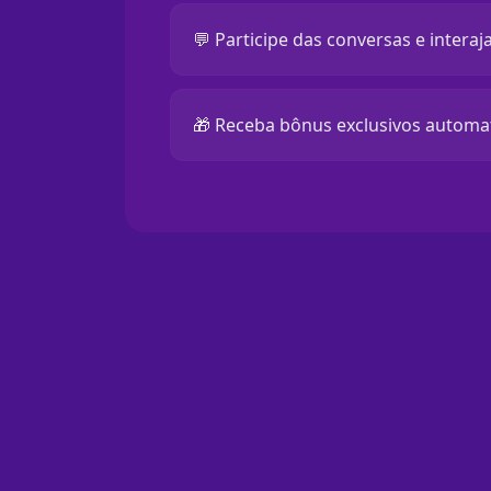
💬 Participe das conversas e interaj
🎁 Receba bônus exclusivos autom