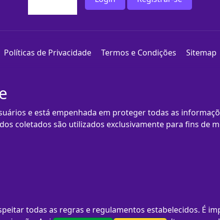
Políticas de Privacidade
Termos e Condições
Sitemap
de
usuários e está empenhada em proteger todas as informaçõ
os coletados são utilizados exclusivamente para fins de m
eitar todas as regras e regulamentos estabelecidos. É imp