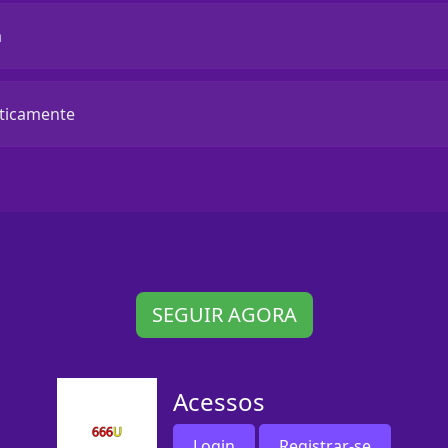
a
aticamente
SEGUIR AGORA
Acessos
Login
Registrar-se