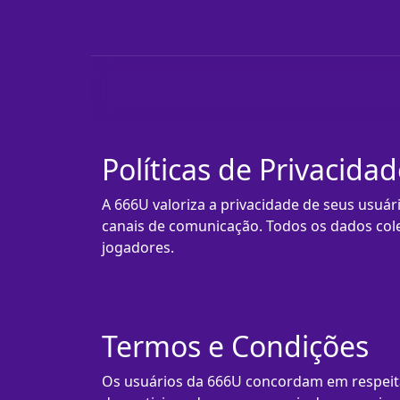
Políticas de Privacida
A 666U valoriza a privacidade de seus usuá
canais de comunicação. Todos os dados cole
jogadores.
Termos e Condições
Os usuários da 666U concordam em respeitar