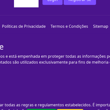
Políticas de Privacidade
Termos e Condições
Sitemap
de
rios e está empenhada em proteger todas as informações p
tados são utilizados exclusivamente para fins de melhoria
 todas as regras e regulamentos estabelecidos. É importa