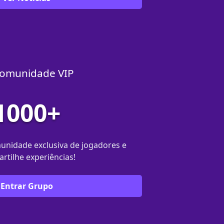
Comunidade VIP
1000+
unidade exclusiva de jogadores e
rtilhe experiências!
Entrar Grupo