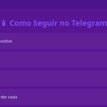
📱 Como Seguir no Telegram
ositivo
erder nada