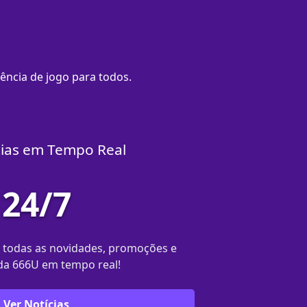
iência de jogo para todos.
cias em Tempo Real
24/7
e todas as novidades, promoções e
da 666U em tempo real!
Ver Notícias