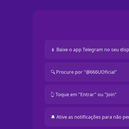
📱 Baixe o app Telegram no seu disp
🔍 Procure por "@666UOficial"
👆 Toque em "Entrar" ou "Join"
🔔 Ative as notificações para não p