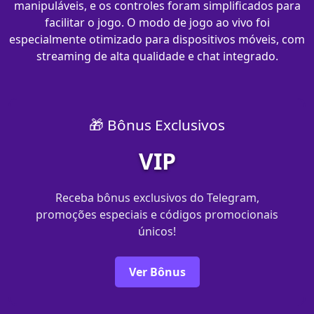
manipuláveis, e os controles foram simplificados para
facilitar o jogo. O modo de jogo ao vivo foi
especialmente otimizado para dispositivos móveis, com
streaming de alta qualidade e chat integrado.
🎁 Bônus Exclusivos
VIP
Receba bônus exclusivos do Telegram,
promoções especiais e códigos promocionais
únicos!
Ver Bônus