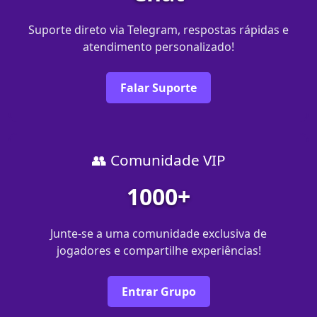
Suporte direto via Telegram, respostas rápidas e
atendimento personalizado!
Falar Suporte
👥 Comunidade VIP
1000+
Junte-se a uma comunidade exclusiva de
jogadores e compartilhe experiências!
Entrar Grupo