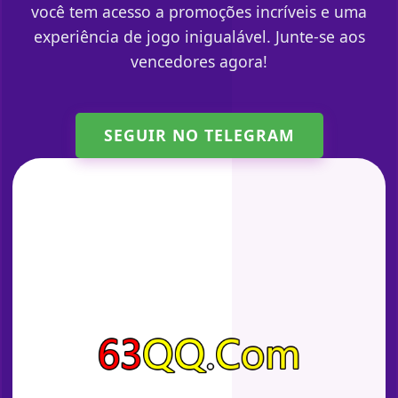
você tem acesso a promoções incríveis e uma
experiência de jogo inigualável. Junte-se aos
vencedores agora!
SEGUIR NO TELEGRAM