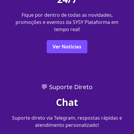
Fique por dentro de todas as novidades,
promoções e eventos da 5Y5Y Plataforma em
tempo real!
Ver Notícias
💬 Suporte Direto
Chat
Suporte direto via Telegram, respostas rápidas e
atendimento personalizado!