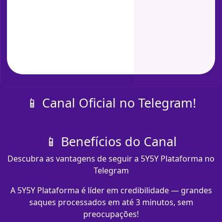
📱 Canal Oficial no Telegram!
📱 Benefícios do Canal
Descubra as vantagens de seguir a 5Y5Y Plataforma no
Telegram
A 5Y5Y Plataforma é líder em credibilidade — grandes
saques processados em até 3 minutos, sem
preocupações!