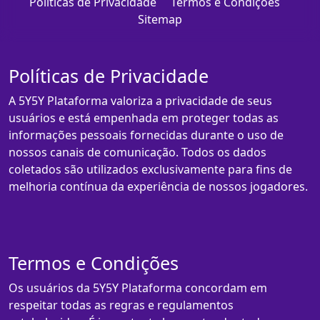
Políticas de Privacidade
Termos e Condições
Sitemap
Políticas de Privacidade
A 5Y5Y Plataforma valoriza a privacidade de seus
usuários e está empenhada em proteger todas as
informações pessoais fornecidas durante o uso de
nossos canais de comunicação. Todos os dados
coletados são utilizados exclusivamente para fins de
melhoria contínua da experiência de nossos jogadores.
Termos e Condições
Os usuários da 5Y5Y Plataforma concordam em
respeitar todas as regras e regulamentos