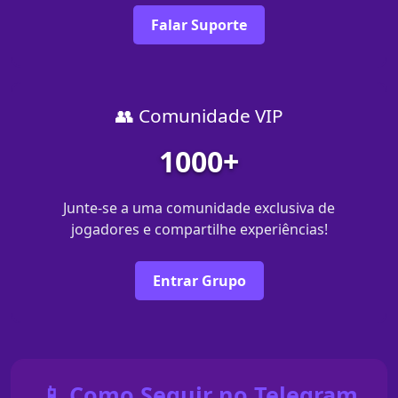
Falar Suporte
👥 Comunidade VIP
1000+
Junte-se a uma comunidade exclusiva de
jogadores e compartilhe experiências!
Entrar Grupo
📱 Como Seguir no Telegram