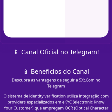
📱 Canal Oficial no Telegram!
📱 Benefícios do Canal
Descubra as vantagens de seguir a 5Xt.Com no
Telegram
O sistema de identity verification utiliza integração com
providers especializados em eKYC (electronic Know
Your Customer) que empregam OCR (Optical Character