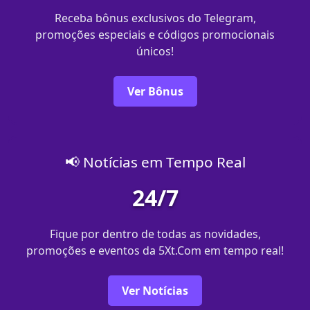
Receba bônus exclusivos do Telegram,
promoções especiais e códigos promocionais
únicos!
Ver Bônus
📢 Notícias em Tempo Real
24/7
Fique por dentro de todas as novidades,
promoções e eventos da 5Xt.Com em tempo real!
Ver Notícias