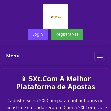
Login
Registrar-se
Menu
📱 5Xt.Com A Melhor
Plataforma de Apostas
Cadastre-se na 5Xt.Com para ganhar bônus no
cadastro e em cada recarga. Com a 5Xt.Com, você