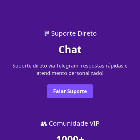
💬 Suporte Direto
Chat
Suporte direto via Telegram, respostas rápidas e
atendimento personalizado!
Falar Suporte
👥 Comunidade VIP
1000+