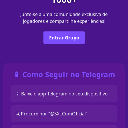
Junte-se a uma comunidade exclusiva de
jogadores e compartilhe experiências!
Entrar Grupo
📱 Como Seguir no Telegram
📱 Baixe o app Telegram no seu dispositivo
🔍 Procure por "@5Xt.ComOficial"