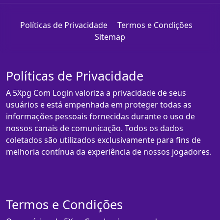
Políticas de Privacidade
Termos e Condições
Sitemap
Políticas de Privacidade
A 5Xpg Com Login valoriza a privacidade de seus
usuários e está empenhada em proteger todas as
informações pessoais fornecidas durante o uso de
nossos canais de comunicação. Todos os dados
coletados são utilizados exclusivamente para fins de
melhoria contínua da experiência de nossos jogadores.
Termos e Condições