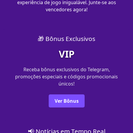
experiência de jogo inigualável. Junte-se aos
vencedores agora!
🎁 Bônus Exclusivos
VIP
Receba bônus exclusivos do Telegram,
promoções especiais e códigos promocionais
únicos!
Ver Bônus
📢 Notícias em Tempo Real