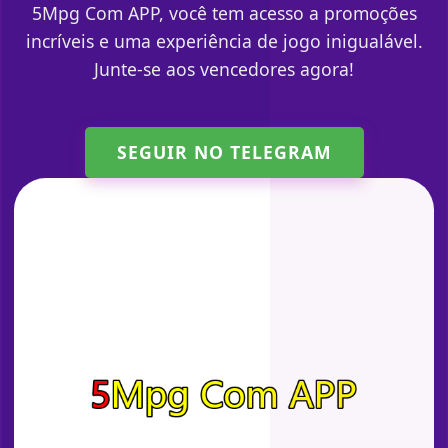
5Mpg Com APP, você tem acesso a promoções
incríveis e uma experiência de jogo inigualável.
Junte-se aos vencedores agora!
SEGUIR NO TELEGRAM