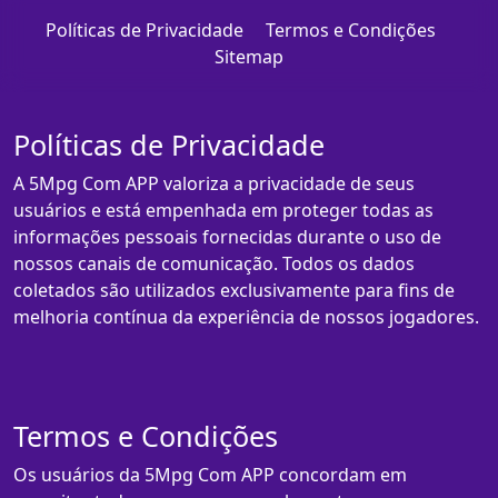
Políticas de Privacidade
Termos e Condições
Sitemap
Políticas de Privacidade
A 5Mpg Com APP valoriza a privacidade de seus
usuários e está empenhada em proteger todas as
informações pessoais fornecidas durante o uso de
nossos canais de comunicação. Todos os dados
coletados são utilizados exclusivamente para fins de
melhoria contínua da experiência de nossos jogadores.
Termos e Condições
Os usuários da 5Mpg Com APP concordam em