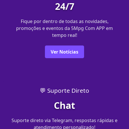
24/7
Fique por dentro de todas as novidades,
promoções e eventos da 5Mpg Com APP em
tempo real!
Ver Notícias
💬 Suporte Direto
Chat
Suporte direto via Telegram, respostas rápidas e
atendimento personalizado!