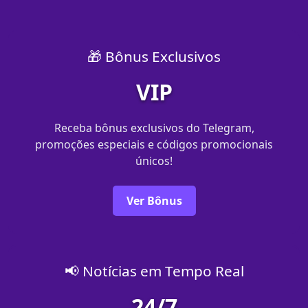
🎁 Bônus Exclusivos
VIP
Receba bônus exclusivos do Telegram,
promoções especiais e códigos promocionais
únicos!
Ver Bônus
📢 Notícias em Tempo Real
24/7