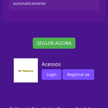
automaticamente
SEGUIR AGORA
Acessos
Login
Registrar-se