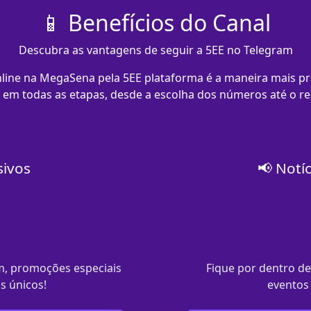
📱 Benefícios do Canal
Descubra as vantagens de seguir a 5EE no Telegram
online na MegaSena pela 5EE plataforma é a maneira mais prá
e em todas as etapas, desde a escolha dos números até o r
sivos
📢 Notí
m, promoções especiais
Fique por dentro d
s únicos!
eventos