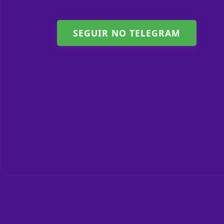
SEGUIR NO TELEGRAM