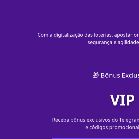
Com a digitalização das loterias, apostar 
segurança e agilidad
🎁 Bônus Exclu
VIP
Receba bônus exclusivos do Telegra
e códigos promocionai