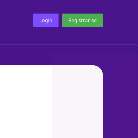
Login
Registrar-se