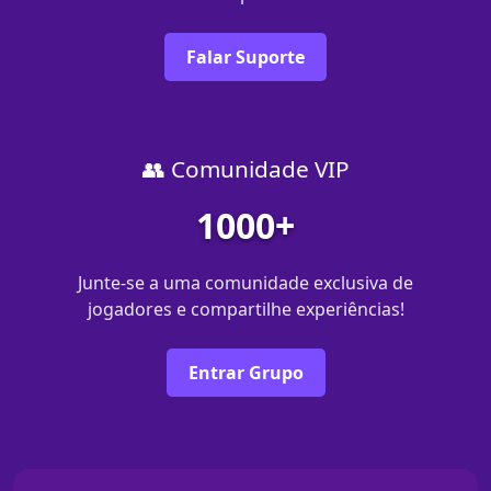
Falar Suporte
👥 Comunidade VIP
1000+
Junte-se a uma comunidade exclusiva de
jogadores e compartilhe experiências!
Entrar Grupo