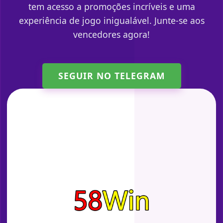
tem acesso a promoções incríveis e uma
experiência de jogo inigualável. Junte-se aos
vencedores agora!
SEGUIR NO TELEGRAM