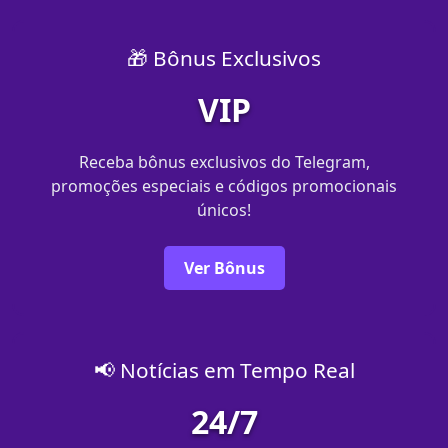
🎁 Bônus Exclusivos
VIP
Receba bônus exclusivos do Telegram,
promoções especiais e códigos promocionais
únicos!
Ver Bônus
📢 Notícias em Tempo Real
24/7