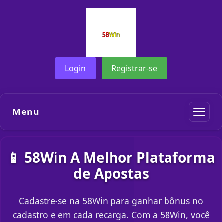
Login
Registrar-se
Menu
📱 58Win A Melhor Plataforma
de Apostas
Cadastre-se na 58Win para ganhar bônus no
cadastro e em cada recarga. Com a 58Win, você