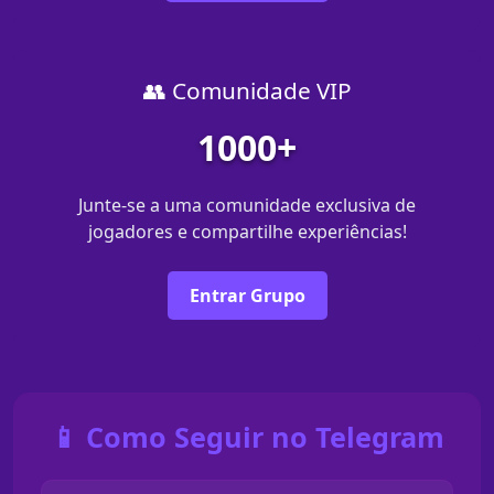
👥 Comunidade VIP
1000+
Junte-se a uma comunidade exclusiva de
jogadores e compartilhe experiências!
Entrar Grupo
📱 Como Seguir no Telegram