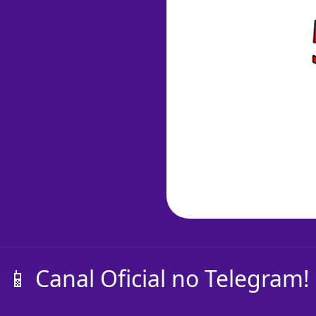
📱 Canal Oficial no Telegram!