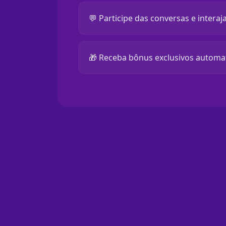
💬 Participe das conversas e interaj
🎁 Receba bônus exclusivos autom