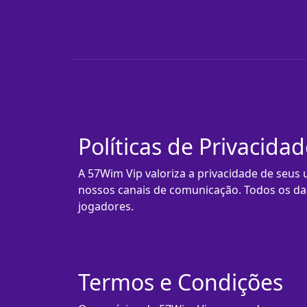
Políticas de Privacida
A 57Wim Vip valoriza a privacidade de seus
nossos canais de comunicação. Todos os dad
jogadores.
Termos e Condições