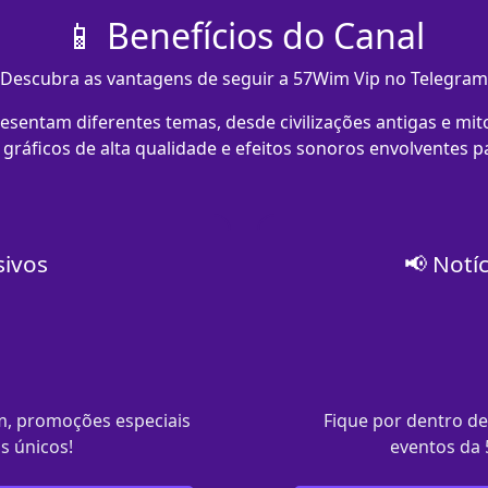
📱 Benefícios do Canal
Descubra as vantagens de seguir a 57Wim Vip no Telegram
sentam diferentes temas, desde civilizações antigas e mit
 gráficos de alta qualidade e efeitos sonoros envolventes p
sivos
📢 Notí
m, promoções especiais
Fique por dentro d
s únicos!
eventos da 