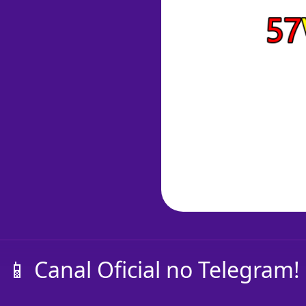
📱 Canal Oficial no Telegram!