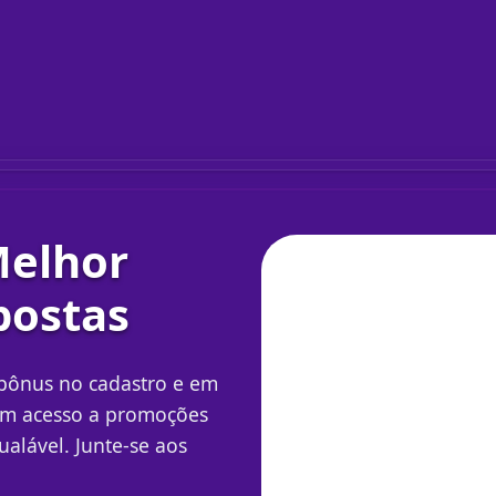
Melhor
postas
bônus no cadastro e em
em acesso a promoções
ualável. Junte-se aos