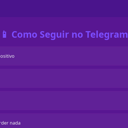
📱 Como Seguir no Telegram
ositivo
erder nada