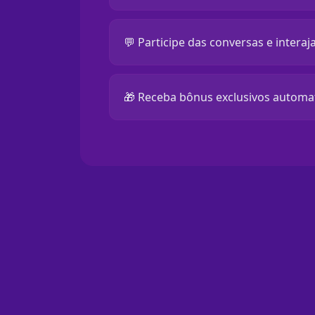
💬 Participe das conversas e interaj
🎁 Receba bônus exclusivos autom