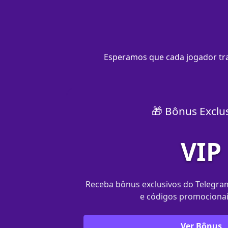
Esperamos que cada jogador tran
🎁 Bônus Exclu
VIP
Receba bônus exclusivos do Telegra
e códigos promocionai
Ver Bônus