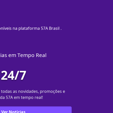
íveis na plataforma 57A Brasil .
cias em Tempo Real
24/7
e todas as novidades, promoções e
 da 57A em tempo real!
Ver Notícias