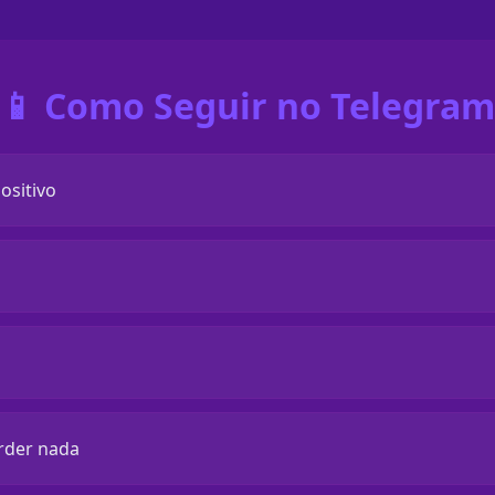
📱 Como Seguir no Telegram
ositivo
erder nada