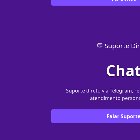
💬 Suporte Di
Cha
Suporte direto via Telegram, r
atendimento persona
Falar Suport