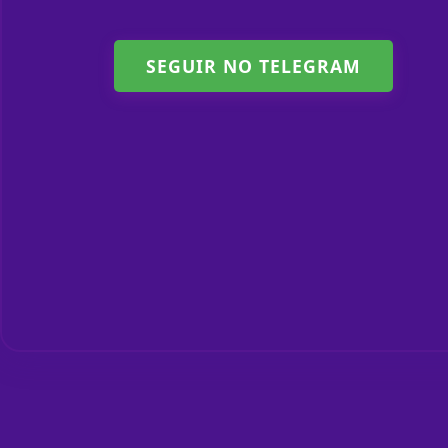
SEGUIR NO TELEGRAM