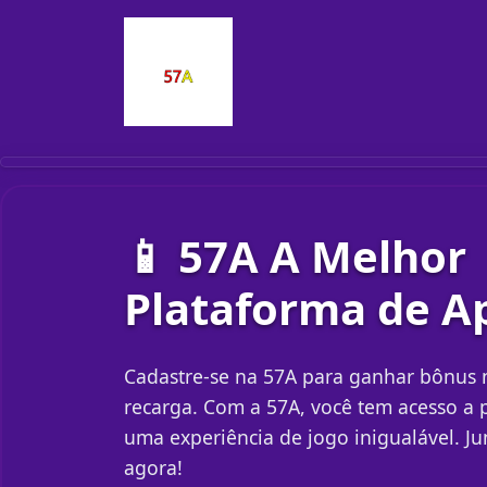
📱 57A A Melhor
Plataforma de A
Cadastre-se na 57A para ganhar bônus 
recarga. Com a 57A, você tem acesso a 
uma experiência de jogo inigualável. J
agora!