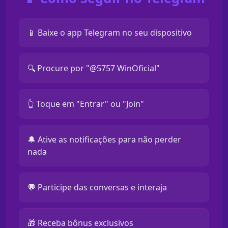
📱 Baixe o app Telegram no seu dispositivo
🔍 Procure por "@5757 WinOficial"
👆 Toque em "Entrar" ou "Join"
🔔 Ative as notificações para não perder
nada
💬 Participe das conversas e interaja
🎁 Receba bônus exclusivos