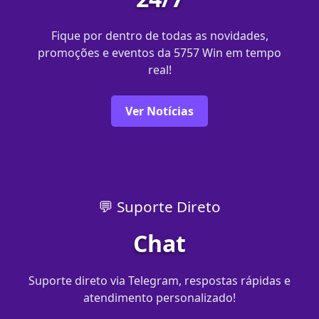
Fique por dentro de todas as novidades,
promoções e eventos da 5757 Win em tempo
real!
Ver Notícias
💬 Suporte Direto
Chat
Suporte direto via Telegram, respostas rápidas e
atendimento personalizado!