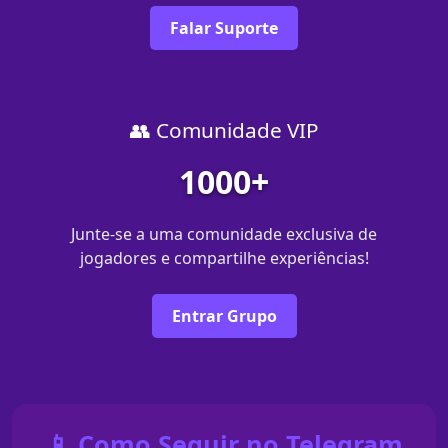
Falar Suporte
👥 Comunidade VIP
1000+
Junte-se a uma comunidade exclusiva de
jogadores e compartilhe experiências!
Entrar Grupo
📱 Como Seguir no Telegram