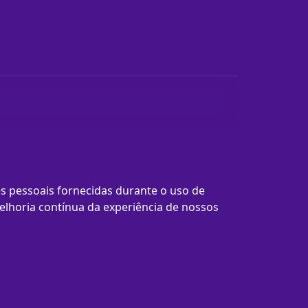
s pessoais fornecidas durante o uso de
elhoria contínua da experiência de nossos