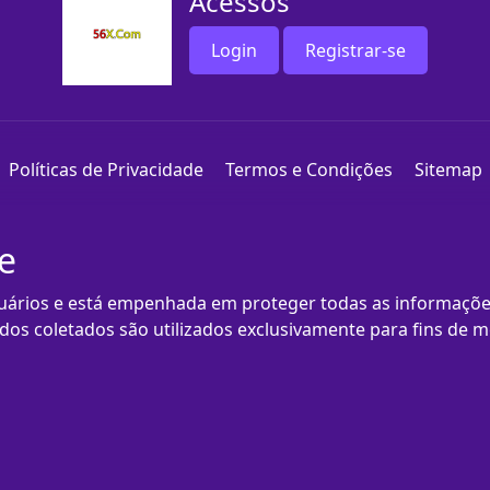
Acessos
Login
Registrar-se
Políticas de Privacidade
Termos e Condições
Sitemap
de
suários e está empenhada em proteger todas as informaçõe
os coletados são utilizados exclusivamente para fins de m