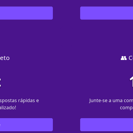
reto
👥 
t
espostas rápidas e
Junte-se a uma com
lizado!
compa
e