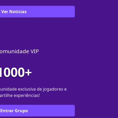
Ver Notícias
Comunidade VIP
1000+
unidade exclusiva de jogadores e
rtilhe experiências!
Entrar Grupo