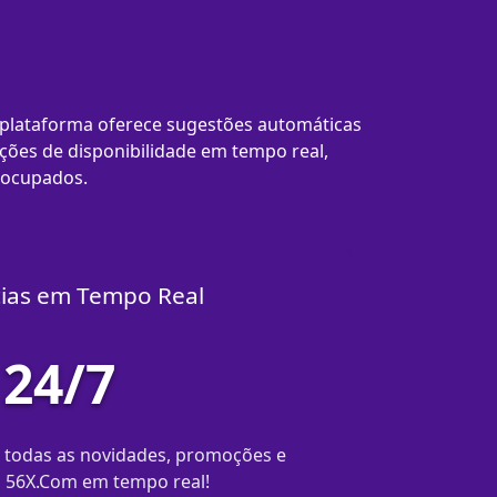
 plataforma oferece sugestões automáticas
ações de disponibilidade em tempo real,
 ocupados.
cias em Tempo Real
24/7
e todas as novidades, promoções e
 56X.Com em tempo real!