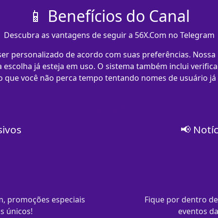
📱 Benefícios do Canal
Descubra as vantagens de seguir a 56X.Com no Telegram
ser personalizado de acordo com suas preferências. Nossa
escolha já esteja em uso. O sistema também inclui verific
o que você não perca tempo tentando nomes de usuário já
sivos
📢 Notí
m, promoções especiais
Fique por dentro d
s únicos!
eventos da