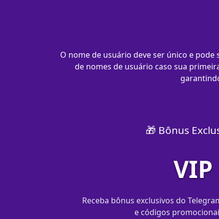
O nome de usuário deve ser único e pode 
de nomes de usuário caso sua primeira 
garantind
🎁 Bônus Exclu
VIP
Receba bônus exclusivos do Telegra
e códigos promocionai