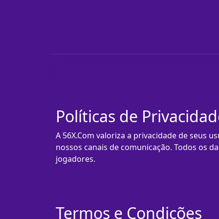
Políticas de Privacida
A 56X.Com valoriza a privacidade de seus u
nossos canais de comunicação. Todos os dad
jogadores.
Termos e Condições