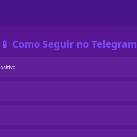
📱 Como Seguir no Telegram
ositivo