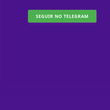
SEGUIR NO TELEGRAM