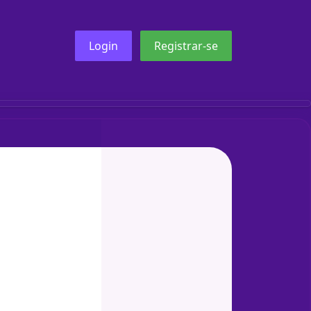
Login
Registrar-se