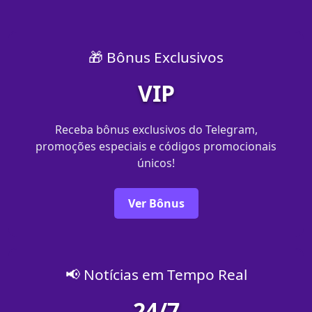
🎁 Bônus Exclusivos
VIP
Receba bônus exclusivos do Telegram,
promoções especiais e códigos promocionais
únicos!
Ver Bônus
📢 Notícias em Tempo Real
24/7