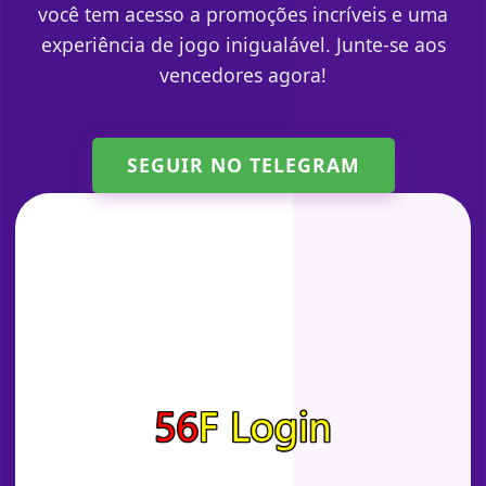
você tem acesso a promoções incríveis e uma
experiência de jogo inigualável. Junte-se aos
vencedores agora!
SEGUIR NO TELEGRAM